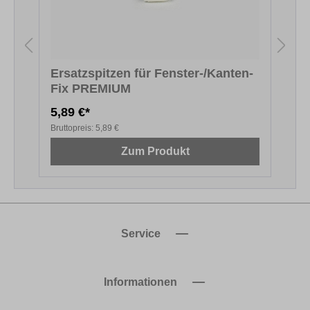
Ersatzspitzen für Fenster-/Kanten-
Fix PREMIUM
F
5,89 €*
5
Bruttopreis:
5,89 €
B
Zum Produkt
Service
Informationen