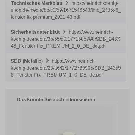
Technisches Merkblatt
https://heinrichkoenig-
shop.de/media/8b/c0/59/1671546543/tmb_2435x6_
fenster-fix-premium_2021-43.pdf
Sicherheitsdatenblatt
https://www.heinrich-
koenig.de/media/3b/55/d0/1771585788/SDB_243X
46_Fenster-Fix_PREMIUM_1_0_DE_de.pdf
SDB (Metallic)
https://www.heinrich-
koenig.de/media/23/a6/f2/1772789905/SDB_24359
6_Fenster-Fix_PREMIUM_1_0_DE_de.pdf
Produktgalerie überspringen
Das könnte Sie auch interessieren