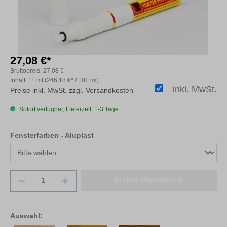
27,08 €*
Bruttopreis:
27,08 €
Inhalt:
11 ml
(246,18 €* / 100 ml)
inkl. MwSt.
Preise inkl. MwSt. zzgl. Versandkosten
Sofort verfügbar, Lieferzeit: 1-3 Tage
auswählen
Fensterfarben - Aluplast
Produkt Anzahl: Gib den gewünschten Wert e
In den Warenkorb
Auswahl: