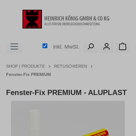
alt springen
Ware
inkl. MwSt.
SHOP | PRODUKTE
RETUSCHIEREN
Fenster-Fix PREMIUM
Fenster-Fix PREMIUM - ALUPLAST
Bildergalerie überspringen