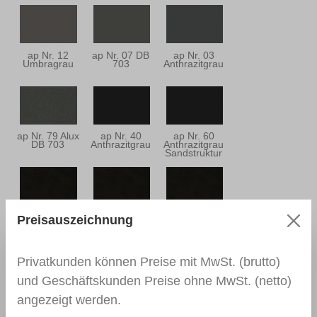
ap Nr. 12
ap Nr. 07 DB
ap Nr. 03
Umbragrau
703
Anthrazitgrau
ap Nr. 79 Alux
ap Nr. 40
ap Nr. 60
DB 703
Anthrazitgrau
Anthrazitgrau
Sandstruktur
ap Nr. 25
ap Nr. 33
ap Nr. 26
Preisauszeichnung
Schwarzbraun
Schwarzbraun
Schwarzbraun
Privatkunden können Preise mit MwSt. (brutto)
und Geschäftskunden Preise ohne MwSt. (netto)
ap Nr. 89
ap Nr. 04 Jet
ap Nr. 30
angezeigt werden.
Schwarzbraun
Black
Dunkelgrün