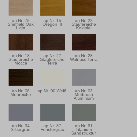
ap Nr. 75
ap Nr. 15
ap Nr. 23
Sheffield Oak
Oregon III
Staufereiche
Light
Kolonial
ap Nr. 18
ap Nr. 27
ap Nr. 28
Staufereiche
Staufereiche
Walnuss Terra
Mocca
Terra
ap Nr. 06
ap Nr. 00 Weiß
ap Nr. 63
Mooreiche
Metbrush
Aluminium
ap Nr. 34
ap Nr. 37
ap Nr. 61
Silbergrau
Fenstergrau
Titanium
Sandstruktur