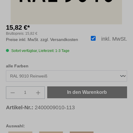
15,82 €*
Bruttopreis:
15,82 €
inkl. MwSt.
Preise inkl. MwSt. zzgl. Versandkosten
Sofort verfügbar, Lieferzeit: 1-3 Tage
auswählen
alle Farben
Produkt Anzahl: Gib den gewünschten Wert e
In den Warenkorb
Artikel-Nr.:
2400009010-113
Auswahl: