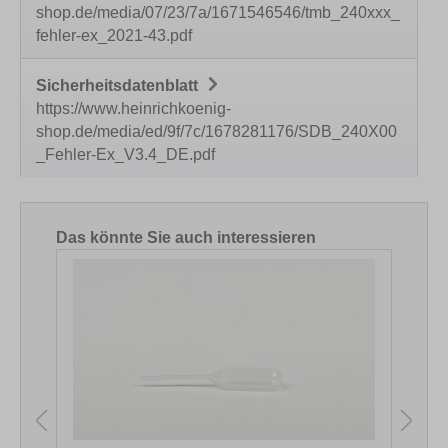
shop.de/media/07/23/7a/1671546546/tmb_240xxx_
fehler-ex_2021-43.pdf
Sicherheitsdatenblatt
https://www.heinrichkoenig-
shop.de/media/ed/9f/7c/1678281176/SDB_240X00
_Fehler-Ex_V3.4_DE.pdf
Produktgalerie überspringen
Das könnte Sie auch interessieren