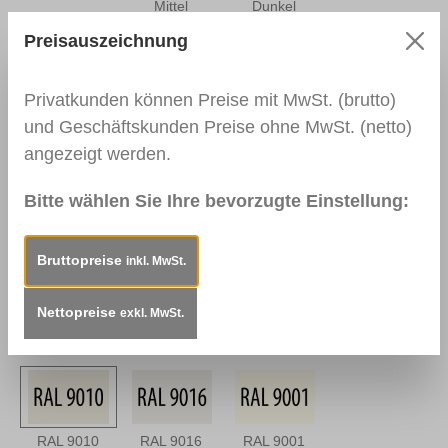
Mittel
Dunkel
Preisauszeichnung
0164
0112
0166 Wenge
Privatkunden können Preise mit MwSt. (brutto)
Nussbaum
Nussbraun
Antik
und Geschäftskunden Preise ohne MwSt. (netto)
angezeigt werden.
Bitte wählen Sie Ihre bevorzugte Einstellung:
0139
0113
0114
Palisander
Mahagoni Hell
Mahagoni
Dunkel
Dunkel
Bruttopreise
inkl. MwSt.
Nettopreise
exkl. MwSt.
0163
0157
RAL 9003
Mahagoni
Mooreiche
Signalweiß
Braun
RAL 9010
RAL 9016
RAL 9001