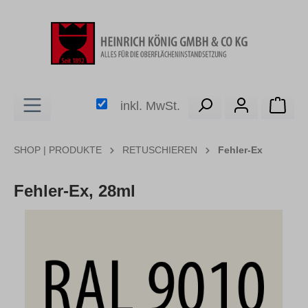
alt springen
Ware
inkl. MwSt.
SHOP | PRODUKTE
RETUSCHIEREN
Fehler-Ex
Fehler-Ex, 28ml
Bildergalerie überspringen