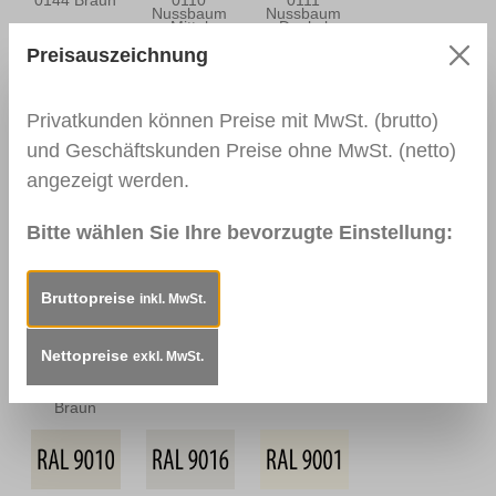
0144 Braun
0110
0111
Nussbaum
Nussbaum
Mittel
Dunkel
Preisauszeichnung
Privatkunden können Preise mit MwSt. (brutto)
0164
0112
0166 Wenge
Nussbaum
Nussbraun
und Geschäftskunden Preise ohne MwSt. (netto)
Antik
angezeigt werden.
Bitte wählen Sie Ihre bevorzugte Einstellung:
0139
0113
0114
Palisander
Mahagoni Hell
Mahagoni
Dunkel
Dunkel
Bruttopreise
inkl. MwSt.
Nettopreise
exkl. MwSt.
0163
0157
RAL 9003
Mahagoni
Mooreiche
Signalweiß
Braun