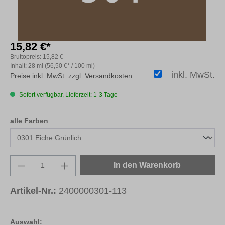
15,82 €*
Bruttopreis:
15,82 €
Inhalt:
28 ml
(56,50 €* / 100 ml)
inkl. MwSt.
Preise inkl. MwSt. zzgl. Versandkosten
Sofort verfügbar, Lieferzeit: 1-3 Tage
auswählen
alle Farben
Produkt Anzahl: Gib den gewünschten Wert e
In den Warenkorb
Artikel-Nr.:
2400000301-113
Auswahl: