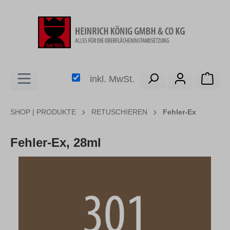
alt springen
Ware
inkl. MwSt.
SHOP | PRODUKTE
RETUSCHIEREN
Fehler-Ex
Fehler-Ex, 28ml
Bildergalerie überspringen