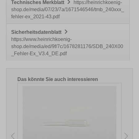
Technisches Merkblatt
https://heinrichkoenig-
shop.de/media/07/23/7a/1671546546/tmb_240xxx_
fehler-ex_2021-43.pdf
Sicherheitsdatenblatt
https://www.heinrichkoenig-
shop.de/media/ed/9f/7c/1678281176/SDB_240X00
_Fehler-Ex_V3.4_DE.pdf
Produktgalerie überspringen
Das könnte Sie auch interessieren