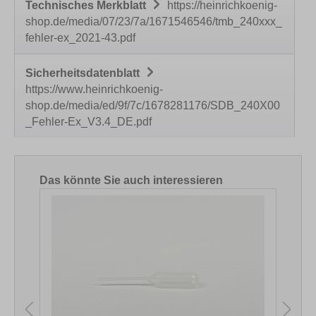
Technisches Merkblatt
https://heinrichkoenig-
shop.de/media/07/23/7a/1671546546/tmb_240xxx_
fehler-ex_2021-43.pdf
Sicherheitsdatenblatt
https://www.heinrichkoenig-
shop.de/media/ed/9f/7c/1678281176/SDB_240X00
_Fehler-Ex_V3.4_DE.pdf
Produktgalerie überspringen
Das könnte Sie auch interessieren