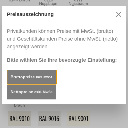
0144 Braun
0110
0111
Nussbaum
Nussbaum
Mittel
Dunkel
Preisauszeichnung
Privatkunden können Preise mit MwSt. (brutto)
0164
0112
0166 Wenge
Nussbaum
Nussbraun
und Geschäftskunden Preise ohne MwSt. (netto)
Antik
angezeigt werden.
Bitte wählen Sie Ihre bevorzugte Einstellung:
0139
0113
0114
Palisander
Mahagoni Hell
Mahagoni
Dunkel
Dunkel
Bruttopreise
inkl. MwSt.
Nettopreise
exkl. MwSt.
0163
0157
RAL 9003
Mahagoni
Mooreiche
Signalweiß
Braun