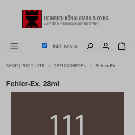
alt springen
Ware
inkl. MwSt.
SHOP | PRODUKTE
RETUSCHIEREN
Fehler-Ex
Fehler-Ex, 28ml
Bildergalerie überspringen