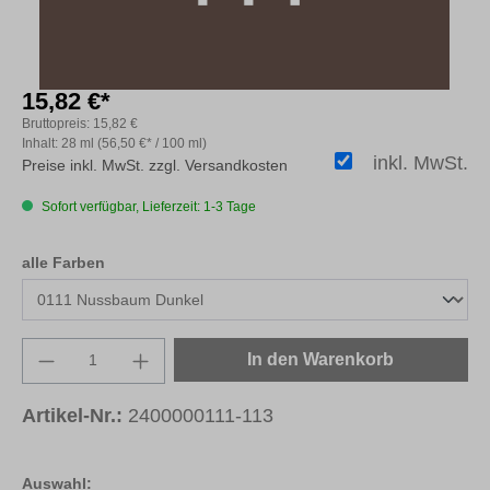
15,82 €*
Bruttopreis:
15,82 €
Inhalt:
28 ml
(56,50 €* / 100 ml)
inkl. MwSt.
Preise inkl. MwSt. zzgl. Versandkosten
Sofort verfügbar, Lieferzeit: 1-3 Tage
auswählen
alle Farben
Produkt Anzahl: Gib den gewünschten Wert e
In den Warenkorb
Artikel-Nr.:
2400000111-113
Auswahl: