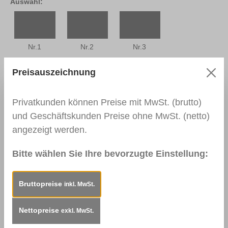
Auswahl:
Nr.1
Nr.2
Nr.3
Preisauszeichnung
Privatkunden können Preise mit MwSt. (brutto)
Nr.4
Nr.5
Nr.6
und Geschäftskunden Preise ohne MwSt. (netto)
angezeigt werden.
Bitte wählen Sie Ihre bevorzugte Einstellung:
Beschreibung
Für die feine Pinselretusche.
Eine preiswerte Alternative zum Rotmarder-Pinsel.
Lieferbar in 6 Stärken.
Bruttopreise
inkl. MwSt.
Nettopreise
exkl. MwSt.
Produktgalerie überspringen
Das könnte Sie auch interessieren