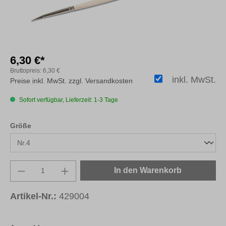
6,30 €*
Bruttopreis:
6,30 €
inkl. MwSt.
Preise inkl. MwSt. zzgl. Versandkosten
Sofort verfügbar, Lieferzeit: 1-3 Tage
auswählen
Größe
Produkt Anzahl: Gib den gewünschten Wert e
In den Warenkorb
Artikel-Nr.:
429004