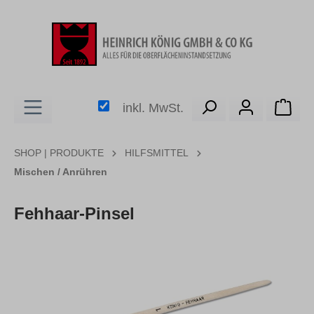
alt springen
Ware
inkl. MwSt.
SHOP | PRODUKTE
HILFSMITTEL
Mischen / Anrühren
Fehhaar-Pinsel
Bildergalerie überspringen