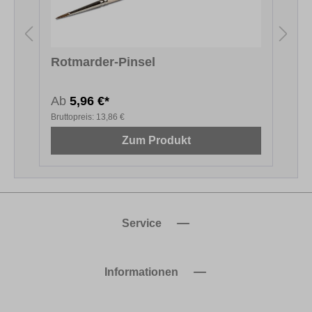
Rotmarder-Pinsel
A
Ab
5,96 €*
0
Bruttopreis:
13,86 €
B
Zum Produkt
Service
Informationen