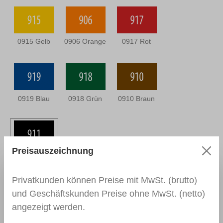
0915 Gelb
0906 Orange
0917 Rot
0919 Blau
0918 Grün
0910 Braun
Preisauszeichnung
0911 Schwarz
Privatkunden können Preise mit MwSt. (brutto)
und Geschäftskunden Preise ohne MwSt. (netto)
angezeigt werden.
Beschreibung
Einsatzbereiche Zum Abtönen
und Anfeuern aller König Retuschiermaterialien,