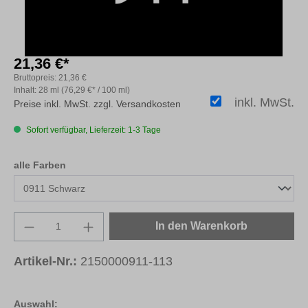
21,36 €*
Bruttopreis:
21,36 €
Inhalt:
28 ml
(76,29 €* / 100 ml)
inkl. MwSt.
Preise inkl. MwSt. zzgl. Versandkosten
Sofort verfügbar, Lieferzeit: 1-3 Tage
auswählen
alle Farben
Produkt Anzahl: Gib den gewünschten Wert e
In den Warenkorb
Artikel-Nr.:
2150000911-113
Auswahl: