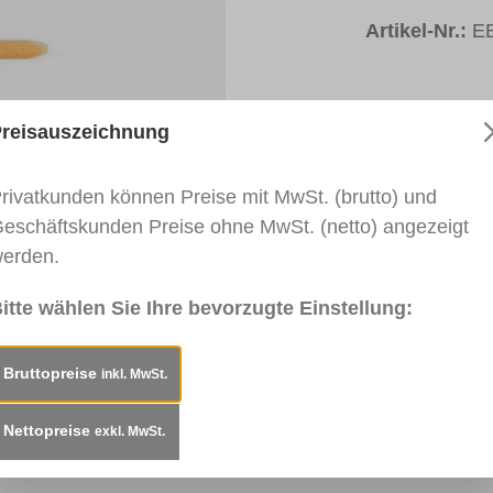
Artikel-Nr.:
E
reisauszeichnung
rivatkunden können Preise mit MwSt. (brutto) und
eschäftskunden Preise ohne MwSt. (netto) angezeigt
erden.
itte wählen Sie Ihre bevorzugte Einstellung:
pitzen für AQUA Kanten-Fix, abgeschrägt, 10er Beut
Bruttopreise
inkl. MwSt.
ix, abgeschrägt.
Nettopreise
exkl. MwSt.