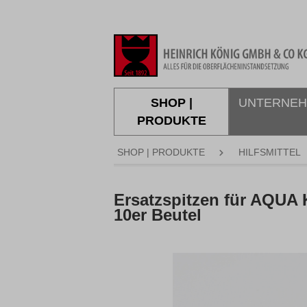
springen
Zur Hauptnavigation springen
SHOP |
UNTERNE
PRODUKTE
SHOP | PRODUKTE
HILFSMITTEL
Ersatzspitzen für AQUA 
10er Beutel
Bildergalerie überspringen