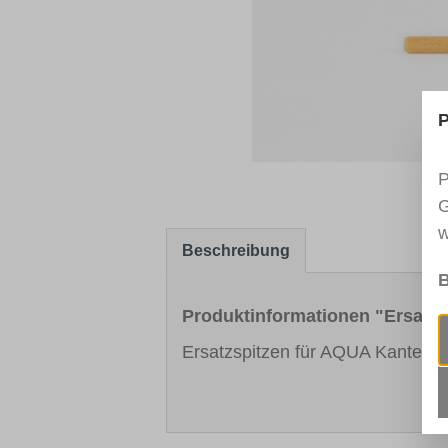
P
P
G
w
Beschreibung
B
Produktinformationen "Ersatzs
Ersatzspitzen für AQUA Kanten-F