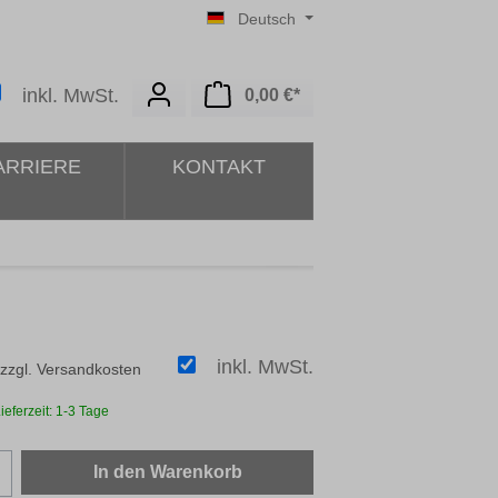
Deutsch
Warenkorb enthält 0 Posit
inkl. MwSt.
0,00 €*
ARRIERE
KONTAKT
inkl. MwSt.
 zzgl. Versandkosten
ieferzeit: 1-3 Tage
zahl: Gib den gewünschten Wert ein oder b
In den Warenkorb