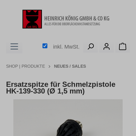
alt springen
Ware
inkl. MwSt.
SHOP | PRODUKTE
NEUES / SALES
Ersatzspitze für Schmelzpistole
HK-139-330 (Ø 1,5 mm)
Bildergalerie überspringen