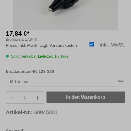
17,84 €*
Bruttopreis:
17,84 €
inkl. MwSt.
Preise inkl. MwSt. zzgl. Versandkosten
Sofort verfügbar, Lieferzeit: 1-3 Tage
auswählen
Ersatzspitze HK-139-330
Produkt Anzahl: Gib den gewünschten Wert e
In den Warenkorb
Artikel-Nr.:
60045001
Auswahl: