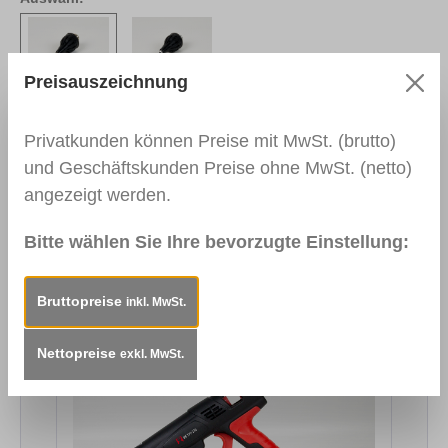
Preisauszeichnung
Ø 1,5 mm
Ø 3,0 mm
Privatkunden können Preise mit MwSt. (brutto)
und Geschäftskunden Preise ohne MwSt. (netto)
Beschreibung
Ersatzspitze für die
angezeigt werden.
Schmelzpistole HK-139-330. Durchmesser: 1,5
mm.
Bitte wählen Sie Ihre bevorzugte Einstellung:
Bruttopreise
inkl. MwSt.
Produktgalerie überspringen
Das könnte Sie auch interessieren
Nettopreise
exkl. MwSt.