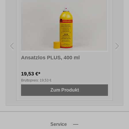
Ansatzlos PLUS, 400 ml
F
19,53 €*
1
Bruttopreis:
19,53 €
B
Zum Produkt
Service