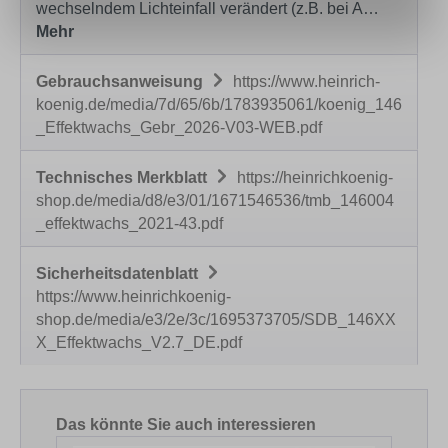
wechselndem Lichteinfall verändert (z.B. bei A…
Mehr
Gebrauchsanweisung
https://www.heinrich-
koenig.de/media/7d/65/6b/1783935061/koenig_146
_Effektwachs_Gebr_2026-V03-WEB.pdf
Technisches Merkblatt
https://heinrichkoenig-
shop.de/media/d8/e3/01/1671546536/tmb_146004
_effektwachs_2021-43.pdf
Sicherheitsdatenblatt
https://www.heinrichkoenig-
shop.de/media/e3/2e/3c/1695373705/SDB_146XX
X_Effektwachs_V2.7_DE.pdf
Produktgalerie überspringen
Das könnte Sie auch interessieren