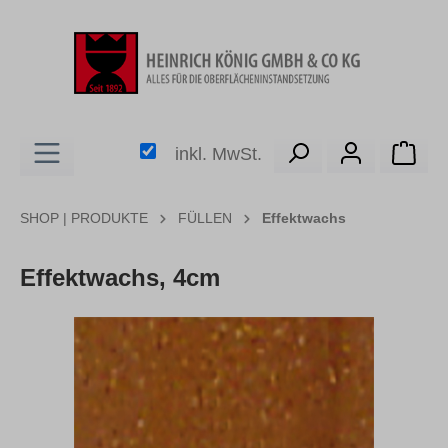
alt springen
Ware
inkl. MwSt.
SHOP | PRODUKTE
FÜLLEN
Effektwachs
Effektwachs, 4cm
Bildergalerie überspringen