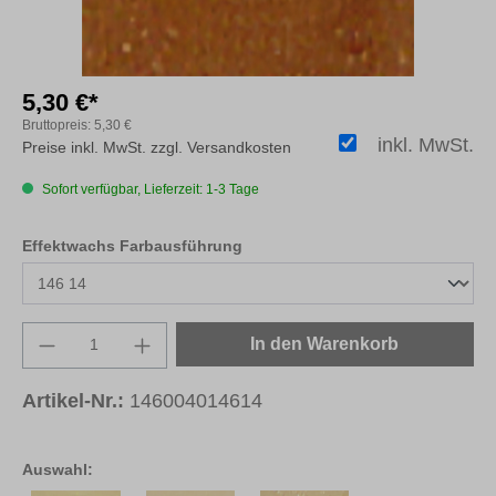
5,30 €*
Bruttopreis:
5,30 €
inkl. MwSt.
Preise inkl. MwSt. zzgl. Versandkosten
Sofort verfügbar, Lieferzeit: 1-3 Tage
auswählen
Effektwachs Farbausführung
Produkt Anzahl: Gib den gewünschten Wert e
In den Warenkorb
Artikel-Nr.:
146004014614
Auswahl: