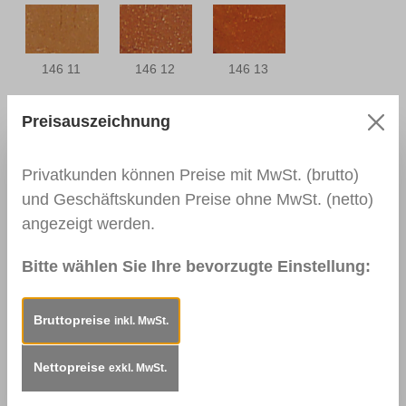
146 11
146 12
146 13
Preisauszeichnung
146 14
146 17
146 18
Privatkunden können Preise mit MwSt. (brutto)
und Geschäftskunden Preise ohne MwSt. (netto)
angezeigt werden.
Bitte wählen Sie Ihre bevorzugte Einstellung:
146 19
146 20
Bruttopreise
inkl. MwSt.
Nettopreise
exkl. MwSt.
Beschreibung
Einsatzbereiche:Speziell für
Echtholz-Oberflächen, deren Farbwirkung sich bei