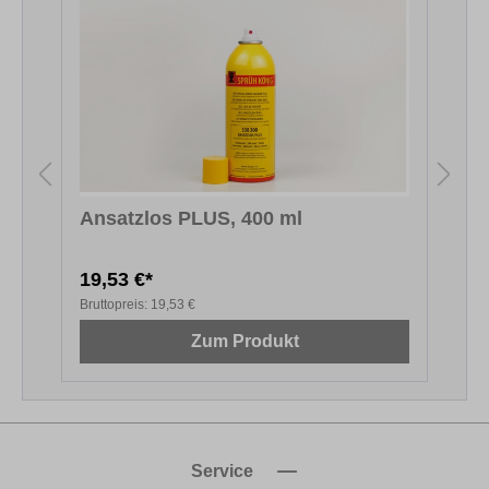
Ansatzlos PLUS, 400 ml
F
19,53 €*
1
Bruttopreis:
19,53 €
B
Zum Produkt
Service