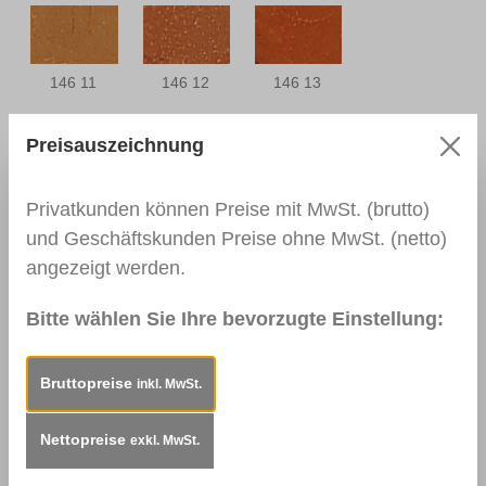
146 11
146 12
146 13
Preisauszeichnung
146 14
146 17
146 18
Privatkunden können Preise mit MwSt. (brutto)
und Geschäftskunden Preise ohne MwSt. (netto)
angezeigt werden.
Bitte wählen Sie Ihre bevorzugte Einstellung:
146 19
146 20
Bruttopreise
inkl. MwSt.
Nettopreise
exkl. MwSt.
Beschreibung
Einsatzbereiche:Speziell für
Echtholz-Oberflächen, deren Farbwirkung sich bei