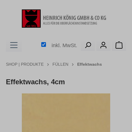
alt springen
Ware
inkl. MwSt.
SHOP | PRODUKTE
FÜLLEN
Effektwachs
Effektwachs, 4cm
Bildergalerie überspringen