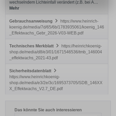
wechselndem Lichteinfall verändert (z.B. bei A…
Mehr
Gebrauchsanweisung
https://www.heinrich-
koenig.de/media/7d/65/6b/1783935061/koenig_146
_Effektwachs_Gebr_2026-V03-WEB.pdf
Technisches Merkblatt
https://heinrichkoenig-
shop.de/media/d8/e3/01/1671546536/tmb_146004
_effektwachs_2021-43.pdf
Sicherheitsdatenblatt
https://www.heinrichkoenig-
shop.de/media/e3/2e/3c/1695373705/SDB_146XX
X_Effektwachs_V2.7_DE.pdf
Produktgalerie überspringen
Das könnte Sie auch interessieren