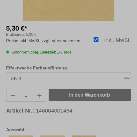
5,30 €*
Bruttopreis:
5,30 €
inkl. MwSt.
Preise inkl. MwSt. zzgl. Versandkosten
Sofort verfügbar, Lieferzeit: 1-3 Tage
auswählen
Effektwachs Farbausführung
Produkt Anzahl: Gib den gewünschten Wert e
In den Warenkorb
Artikel-Nr.:
146004001464
Auswahl: