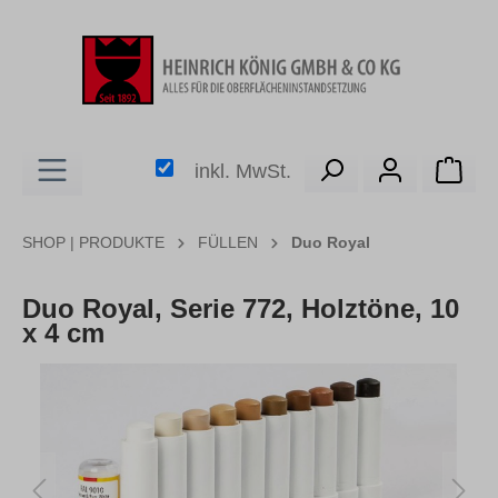
alt springen
Ware
inkl. MwSt.
SHOP | PRODUKTE
FÜLLEN
Duo Royal
Duo Royal, Serie 772, Holztöne, 10
x 4 cm
Bildergalerie überspringen