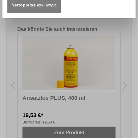
duo_royal_v2-2_de.pdf
Nettopreise
exkl. MwSt.
Produktgalerie überspringen
Das könnte Sie auch interessieren
Ansatzlos PLUS, 400 ml
T
19,53 €*
3
Bruttopreis:
19,53 €
B
Zum Produkt