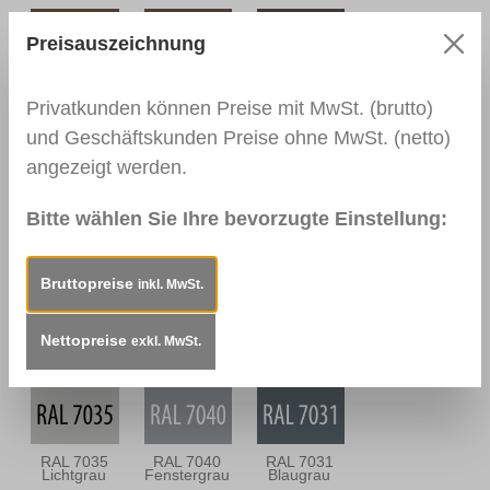
Preisauszeichnung
0143 Eiche
0110
0164
Dunkel
Nussbaum
Nussbaum
Privatkunden können Preise mit MwSt. (brutto)
Mittel
Antik
und Geschäftskunden Preise ohne MwSt. (netto)
angezeigt werden.
0113
0114
0157
Bitte wählen Sie Ihre bevorzugte Einstellung:
Mahagoni Hell
Mahagoni
Mooreiche
Dunkel
Bruttopreise
inkl. MwSt.
RAL 9010
RAL 9016
RAL 9003
Nettopreise
exkl. MwSt.
Reinweiß
Verkehrsweiß
Signalweiß
RAL 7035
RAL 7040
RAL 7031
Lichtgrau
Fenstergrau
Blaugrau