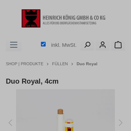
alt springen
Ware
inkl. MwSt.
SHOP | PRODUKTE
FÜLLEN
Duo Royal
Duo Royal, 4cm
Bildergalerie überspringen