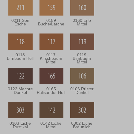
0211 Sen
0159
0160 Erle
Esche
Buche/Lärche
Mittel
0118
0117
0119
Birnbaum Hell
Kirschbaum
Birnbaum
Mittel
Mittel
0122 Macoré
0165
0106 Rüster
Dunkel
Palisander Hell
Dunkel
0303 Eiche
0142 Eiche
0302 Eiche
Rustikal
Mittel
Bräunlich