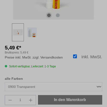
5,49 €*
Bruttopreis:
5,49 €
inkl. MwSt.
Preise inkl. MwSt. zzgl. Versandkosten
Sofort verfügbar, Lieferzeit: 1-3 Tage
auswählen
alle Farben
Produkt Anzahl: Gib den gewünschten Wert e
In den Warenkorb