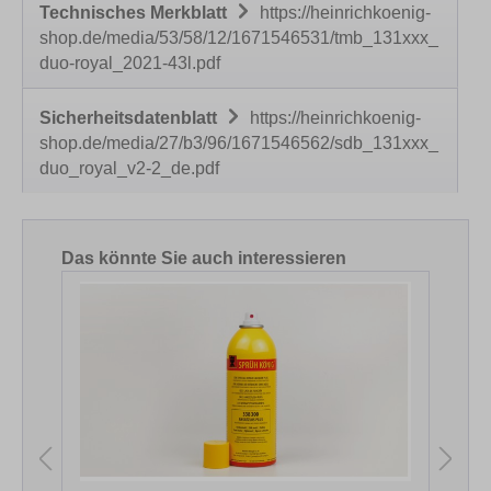
Technisches Merkblatt
https://heinrichkoenig-
shop.de/media/53/58/12/1671546531/tmb_131xxx_
duo-royal_2021-43l.pdf
Sicherheitsdatenblatt
https://heinrichkoenig-
shop.de/media/27/b3/96/1671546562/sdb_131xxx_
duo_royal_v2-2_de.pdf
Produktgalerie überspringen
Das könnte Sie auch interessieren