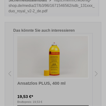
Sicherheitsdatenblatt
https://heinrichkoenig-
shop.de/media/27/b3/96/1671546562/sdb_131xxx_
duo_royal_v2-2_de.pdf
Produktgalerie überspringen
Das könnte Sie auch interessieren
Ansatzlos PLUS, 400 ml
S
19,53 €*
Bruttopreis:
19,53 €
B