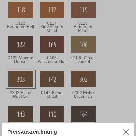
0118
0117
0119
Birnbaum Hell
Kirschbaum
Birnbaum
Mittel
Mittel
0122 Macoré
0165
0106 Rüster
Dunkel
Palisander Hell
Dunkel
0303 Eiche
0142 Eiche
0302 Eiche
Rustikal
Mittel
Bräunlich
0143 Eiche
0110
0164
Dunkel
Nussbaum
Nussbaum
Preisauszeichnung
Mittel
Antik