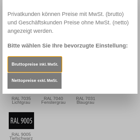
Privatkunden können Preise mit MwSt. (brutto)
und Geschäftskunden Preise ohne MwSt. (netto)
0113
0114
0157
angezeigt werden.
Mahagoni Hell
Mahagoni
Mooreiche
Dunkel
Bitte wählen Sie Ihre bevorzugte Einstellung:
RAL 9010
RAL 9016
RAL 9003
Bruttopreise
inkl. MwSt.
Reinweiß
Verkehrsweiß
Signalweiß
Nettopreise
exkl. MwSt.
RAL 7035
RAL 7040
RAL 7031
Lichtgrau
Fenstergrau
Blaugrau
RAL 9005
Tiefschwarz