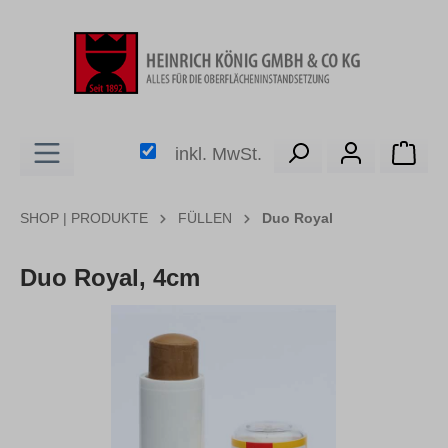
alt springen
Ware
inkl. MwSt.
SHOP | PRODUKTE
FÜLLEN
Duo Royal
Duo Royal, 4cm
Bildergalerie überspringen