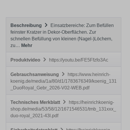
Beschreibung
Einsatzbereiche: Zum Befüllen
feinster Kratzer in Dekor-Oberflächen. Zur
schnellen Befüllung von kleinen (Nagel-)Löchern,
zu…
Mehr
Produktvideo
https://youtu.be/FE5Ffzfo3Ac
Gebrauchsanweisung
https://www.heinrich-
koenig.de/media/1a/80/d1/1783676349/koenig_131
_DuoRoyal_Gebr_2026-V02-WEB.pdf
Technisches Merkblatt
https://heinrichkoenig-
shop.de/media/53/58/12/1671546531/tmb_131xxx_
duo-royal_2021-43l.pdf