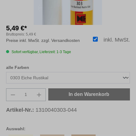
5,49 €*
Bruttopreis:
5,49 €
inkl. MwSt.
Preise inkl. MwSt. zzgl. Versandkosten
Sofort verfügbar, Lieferzeit: 1-3 Tage
auswählen
alle Farben
Produkt Anzahl: Gib den gewünschten Wert e
In den Warenkorb
Artikel-Nr.:
1310040303-044
Auswahl: