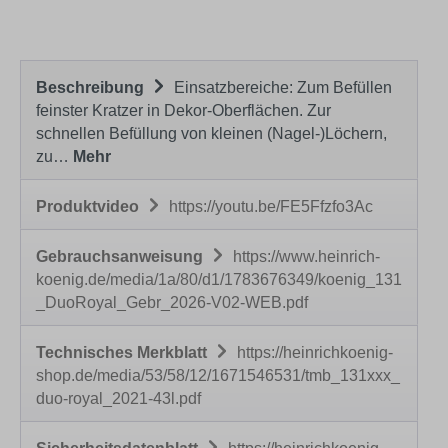
Beschreibung
Einsatzbereiche: Zum Befüllen
feinster Kratzer in Dekor-Oberflächen. Zur
schnellen Befüllung von kleinen (Nagel-)Löchern,
zu…
Mehr
Produktvideo
https://youtu.be/FE5Ffzfo3Ac
Gebrauchsanweisung
https://www.heinrich-
koenig.de/media/1a/80/d1/1783676349/koenig_131
_DuoRoyal_Gebr_2026-V02-WEB.pdf
Technisches Merkblatt
https://heinrichkoenig-
shop.de/media/53/58/12/1671546531/tmb_131xxx_
duo-royal_2021-43l.pdf