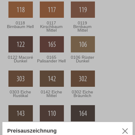
0118
0117
0119
Birnbaum Hell
Kirschbaum
Birnbaum
Mittel
Mittel
0122 Macoré
0165
0106 Rüster
Dunkel
Palisander Hell
Dunkel
0303 Eiche
0142 Eiche
0302 Eiche
Rustikal
Mittel
Bräunlich
0143 Eiche
0110
0164
Dunkel
Nussbaum
Nussbaum
Preisauszeichnung
Mittel
Antik