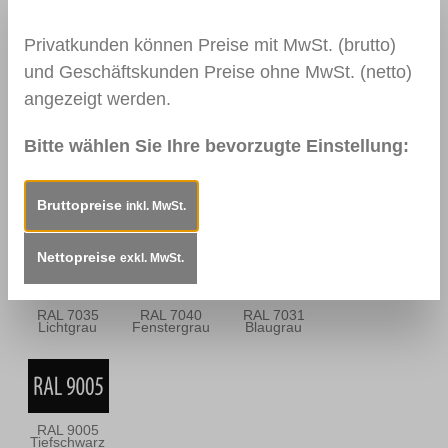
Privatkunden können Preise mit MwSt. (brutto)
und Geschäftskunden Preise ohne MwSt. (netto)
0113
0114
0157
angezeigt werden.
Mahagoni Hell
Mahagoni
Mooreiche
Dunkel
Bitte wählen Sie Ihre bevorzugte Einstellung:
RAL 9010
RAL 9016
RAL 9003
Bruttopreise
inkl. MwSt.
Reinweiß
Verkehrsweiß
Signalweiß
Nettopreise
exkl. MwSt.
RAL 7035
RAL 7040
RAL 7031
Lichtgrau
Fenstergrau
Blaugrau
RAL 9005
Tiefschwarz