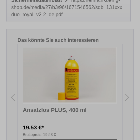
Sicherheitsdatenblatt
https://heinrichkoenig-
shop.de/media/27/b3/96/1671546562/sdb_131xxx_
duo_royal_v2-2_de.pdf
Produktgalerie überspringen
Das könnte Sie auch interessieren
Ansatzlos PLUS, 400 ml
S
19,53 €*
Bruttopreis:
19,53 €
B