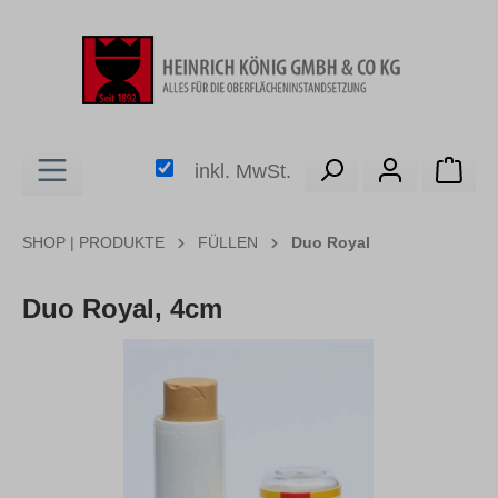
alt springen
Ware
inkl. MwSt.
SHOP | PRODUKTE
FÜLLEN
Duo Royal
Duo Royal, 4cm
Bildergalerie überspringen