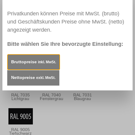
Privatkunden können Preise mit MwSt. (brutto)
und Geschäftskunden Preise ohne MwSt. (netto)
0113
0114
0157
angezeigt werden.
Mahagoni Hell
Mahagoni
Mooreiche
Dunkel
Bitte wählen Sie Ihre bevorzugte Einstellung:
RAL 9010
RAL 9016
RAL 9003
Bruttopreise
inkl. MwSt.
Reinweiß
Verkehrsweiß
Signalweiß
Nettopreise
exkl. MwSt.
RAL 7035
RAL 7040
RAL 7031
Lichtgrau
Fenstergrau
Blaugrau
RAL 9005
Tiefschwarz