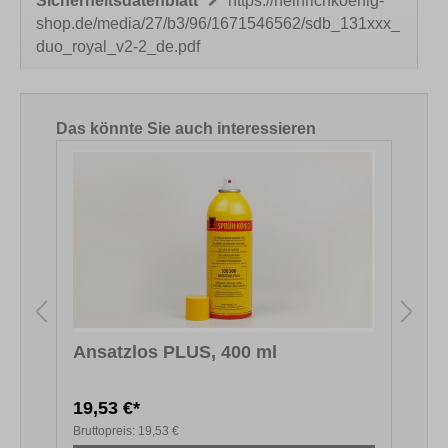
Sicherheitsdatenblatt
https://heinrichkoenig-
shop.de/media/27/b3/96/1671546562/sdb_131xxx_
duo_royal_v2-2_de.pdf
Produktgalerie überspringen
Das könnte Sie auch interessieren
Ansatzlos PLUS, 400 ml
S
19,53 €*
Bruttopreis:
19,53 €
B