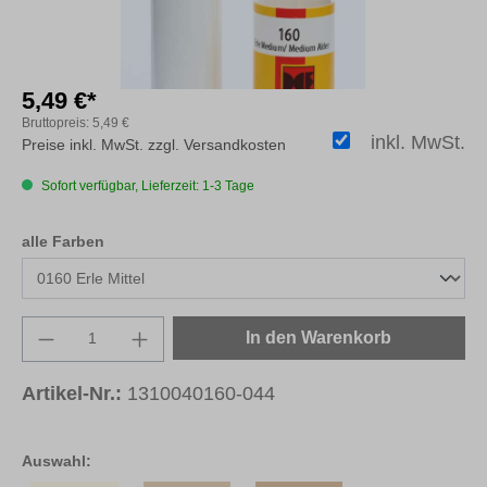
5,49 €*
Bruttopreis:
5,49 €
inkl. MwSt.
Preise inkl. MwSt. zzgl. Versandkosten
Sofort verfügbar, Lieferzeit: 1-3 Tage
auswählen
alle Farben
Produkt Anzahl: Gib den gewünschten Wert e
In den Warenkorb
Artikel-Nr.:
1310040160-044
Auswahl: