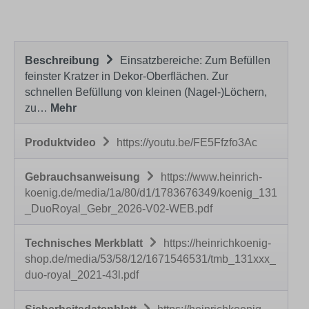
Beschreibung
Einsatzbereiche: Zum Befüllen
feinster Kratzer in Dekor-Oberflächen. Zur
schnellen Befüllung von kleinen (Nagel-)Löchern,
zu…
Mehr
Produktvideo
https://youtu.be/FE5Ffzfo3Ac
Gebrauchsanweisung
https://www.heinrich-
koenig.de/media/1a/80/d1/1783676349/koenig_131
_DuoRoyal_Gebr_2026-V02-WEB.pdf
Technisches Merkblatt
https://heinrichkoenig-
shop.de/media/53/58/12/1671546531/tmb_131xxx_
duo-royal_2021-43l.pdf