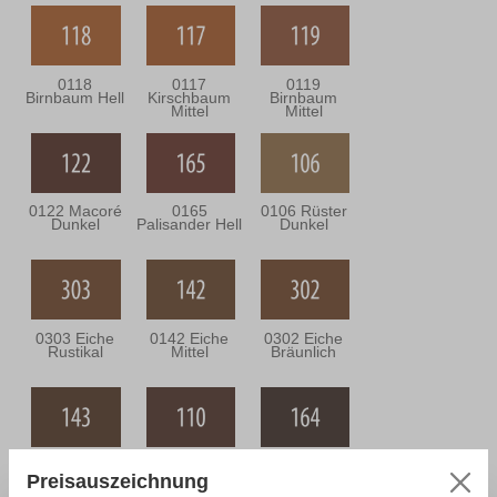
0118
0117
0119
Birnbaum Hell
Kirschbaum
Birnbaum
Mittel
Mittel
0122 Macoré
0165
0106 Rüster
Dunkel
Palisander Hell
Dunkel
0303 Eiche
0142 Eiche
0302 Eiche
Rustikal
Mittel
Bräunlich
0143 Eiche
0110
0164
Dunkel
Nussbaum
Nussbaum
Preisauszeichnung
Mittel
Antik