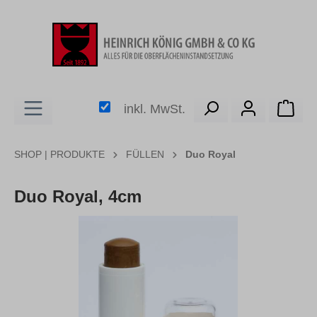
alt springen
Ware
inkl. MwSt.
SHOP | PRODUKTE
FÜLLEN
Duo Royal
Duo Royal, 4cm
Bildergalerie überspringen