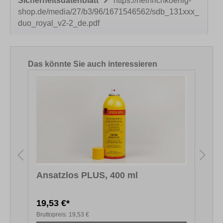
Sicherheitsdatenblatt
https://heinrichkoenig-
shop.de/media/27/b3/96/1671546562/sdb_131xxx_
duo_royal_v2-2_de.pdf
Produktgalerie überspringen
Das könnte Sie auch interessieren
Ansatzlos PLUS, 400 ml
S
19,53 €*
Bruttopreis:
19,53 €
B