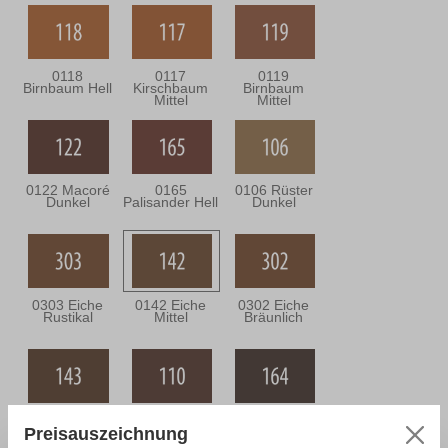
0118
0117
0119
Birnbaum Hell
Kirschbaum
Birnbaum
Mittel
Mittel
0122 Macoré
0165
0106 Rüster
Dunkel
Palisander Hell
Dunkel
0303 Eiche
0142 Eiche
0302 Eiche
Rustikal
Mittel
Bräunlich
0143 Eiche
0110
0164
Dunkel
Nussbaum
Nussbaum
Preisauszeichnung
Mittel
Antik