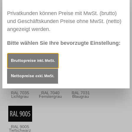
Privatkunden können Preise mit MwSt. (brutto)
und Geschäftskunden Preise ohne MwSt. (netto)
0113
0114
0157
angezeigt werden.
Mahagoni Hell
Mahagoni
Mooreiche
Dunkel
Bitte wählen Sie Ihre bevorzugte Einstellung:
RAL 9010
RAL 9016
RAL 9003
Bruttopreise
inkl. MwSt.
Reinweiß
Verkehrsweiß
Signalweiß
Nettopreise
exkl. MwSt.
RAL 7035
RAL 7040
RAL 7031
Lichtgrau
Fenstergrau
Blaugrau
RAL 9005
Tiefschwarz