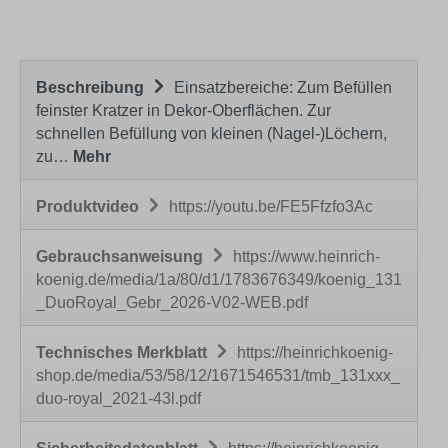
Beschreibung
Einsatzbereiche: Zum Befüllen
feinster Kratzer in Dekor-Oberflächen. Zur
schnellen Befüllung von kleinen (Nagel-)Löchern,
zu…
Mehr
Produktvideo
https://youtu.be/FE5Ffzfo3Ac
Gebrauchsanweisung
https://www.heinrich-
koenig.de/media/1a/80/d1/1783676349/koenig_131
_DuoRoyal_Gebr_2026-V02-WEB.pdf
Technisches Merkblatt
https://heinrichkoenig-
shop.de/media/53/58/12/1671546531/tmb_131xxx_
duo-royal_2021-43l.pdf