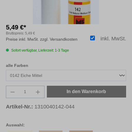
5,49 €*
Bruttopreis:
5,49 €
inkl. MwSt.
Preise inkl. MwSt. zzgl. Versandkosten
Sofort verfügbar, Lieferzeit: 1-3 Tage
auswählen
alle Farben
Produkt Anzahl: Gib den gewünschten Wert e
In den Warenkorb
Artikel-Nr.:
1310040142-044
Auswahl: