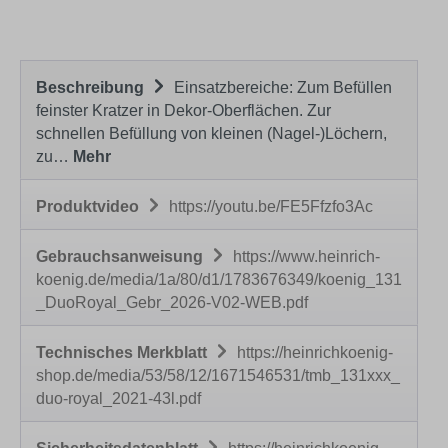
Beschreibung
Einsatzbereiche: Zum Befüllen
feinster Kratzer in Dekor-Oberflächen. Zur
schnellen Befüllung von kleinen (Nagel-)Löchern,
zu…
Mehr
Produktvideo
https://youtu.be/FE5Ffzfo3Ac
Gebrauchsanweisung
https://www.heinrich-
koenig.de/media/1a/80/d1/1783676349/koenig_131
_DuoRoyal_Gebr_2026-V02-WEB.pdf
Technisches Merkblatt
https://heinrichkoenig-
shop.de/media/53/58/12/1671546531/tmb_131xxx_
duo-royal_2021-43l.pdf