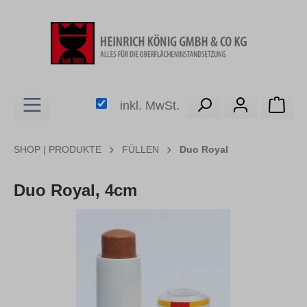
alt springen
Ware
inkl. MwSt.
SHOP | PRODUKTE
FÜLLEN
Duo Royal
Duo Royal, 4cm
Bildergalerie überspringen