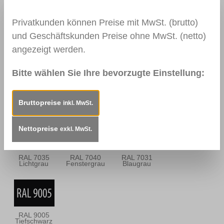
Privatkunden können Preise mit MwSt. (brutto)
und Geschäftskunden Preise ohne MwSt. (netto)
0113
0114
0157
angezeigt werden.
Mahagoni Hell
Mahagoni
Mooreiche
Dunkel
Bitte wählen Sie Ihre bevorzugte Einstellung:
RAL 9010
RAL 9016
RAL 9003
Bruttopreise
inkl. MwSt.
Reinweiß
Verkehrsweiß
Signalweiß
Nettopreise
exkl. MwSt.
RAL 7035
RAL 7040
RAL 7031
Lichtgrau
Fenstergrau
Blaugrau
RAL 9005
Tiefschwarz