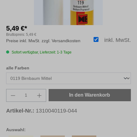
5,49 €*
Bruttopreis:
5,49 €
inkl. MwSt.
Preise inkl. MwSt. zzgl. Versandkosten
Sofort verfügbar, Lieferzeit: 1-3 Tage
auswählen
alle Farben
Produkt Anzahl: Gib den gewünschten Wert e
In den Warenkorb
Artikel-Nr.:
1310040119-044
Auswahl: