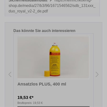
Sicherheitsdatenblatt
https://heinrichkoenig-
shop.de/media/27/b3/96/1671546562/sdb_131xxx_
duo_royal_v2-2_de.pdf
Produktgalerie überspringen
Das könnte Sie auch interessieren
Ansatzlos PLUS, 400 ml
S
19,53 €*
Bruttopreis:
19,53 €
B