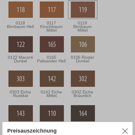
0118
0117
0119
Birnbaum Hell
Kirschbaum
Birnbaum
Mittel
Mittel
0122 Macoré
0165
0106 Rüster
Dunkel
Palisander Hell
Dunkel
0303 Eiche
0142 Eiche
0302 Eiche
Rustikal
Mittel
Bräunlich
0143 Eiche
0110
0164
Dunkel
Nussbaum
Nussbaum
Preisauszeichnung
Mittel
Antik