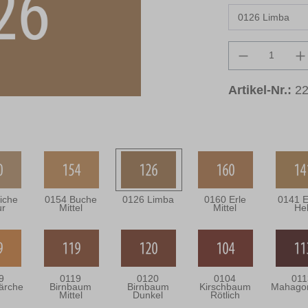
Produkt An
Artikel-Nr.:
22
iche
0154 Buche
0126 Limba
0160 Erle
0141 E
ur
Mittel
Mittel
Hel
9
0119
0120
0104
011
ärche
Birnbaum
Birnbaum
Kirschbaum
Mahagon
Mittel
Dunkel
Rötlich