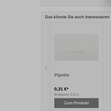
Das könnte Sie auch interessieren
Produktgalerie überspringen
schbrett
Pipette
,72 €*
0,31 €*
topreis:
11,72 €
Bruttopreis:
0,31 €
Zum Produkt
Zum Produkt