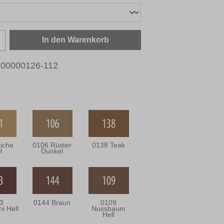
zahl: Gib den gewünschten Wert ein oder b
In den Warenkorb
00000126-112
iche
0106 Rüster
0138 Teak
l
Dunkel
3
0144 Braun
0109
i Hell
Nussbaum
Hell