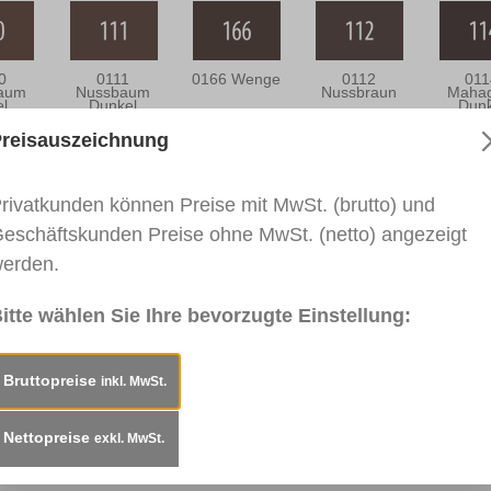
0
0111
0166 Wenge
0112
011
aum
Nussbaum
Nussbraun
Mahag
el
Dunkel
Dunk
reisauszeichnung
eisung
Technisches Merkblatt
Sicherheitsdatenbl
rivatkunden können Preise mit MwSt. (brutto) und
eschäftskunden Preise ohne MwSt. (netto) angezeigt
inktur, 28ml"
erden.
von feinsten Maserungen. Zum Nachfüllen der König Colo
itte wählen Sie Ihre bevorzugte Einstellung:
nfärben von König Rex-Lith Transparent 151 und Holz 15
Bruttopreise
inkl. MwSt.
asur. Haftet auf allen sauberen, fettfreien Oberflächen. 
Nettopreise
exkl. MwSt.
n. Farbauftrag ist wisch- und wasserfest. Nicht geeignet