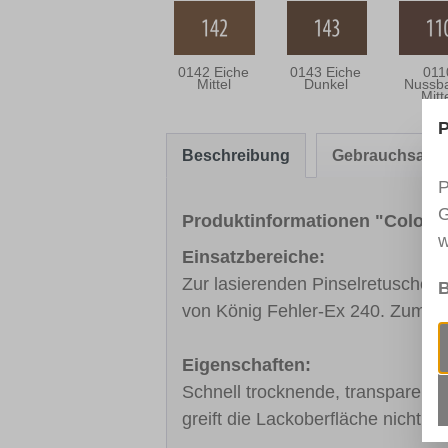
0142 Eiche
0143 Eiche
011
Mittel
Dunkel
Nussb
Mitt
P
Beschreibung
Gebrauchsanw
P
G
Produktinformationen "Color-T
w
Einsatzbereiche:
Zur lasierenden Pinselretusche 
B
von König Fehler-Ex 240. Zum Ei
Eigenschaften:
Schnell trocknende, transparente L
greift die Lackoberfläche nicht a