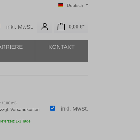
Deutsch
Warenkorb enthält 0 Posit
inkl. MwSt.
0,00 €*
ARRIERE
KONTAKT
* / 100 ml)
inkl. MwSt.
 zzgl. Versandkosten
ieferzeit: 1-3 Tage
ählen