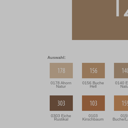
Auswahl:
0178 Ahorn
0156 Buche
0140 E
Natur
Hell
Nat
0303 Eiche
0103
015
Rustikal
Kirschbaum
Buche/L