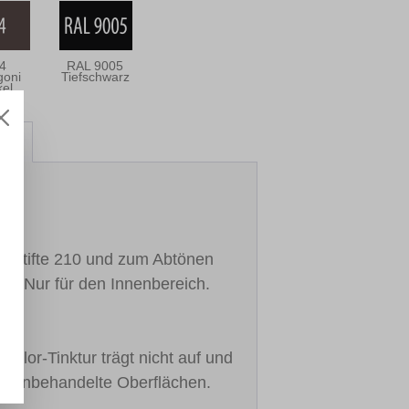
4
RAL 9005
oni
Tiefschwarz
el
att
r-Stifte 210 und zum Abtönen
2. Nur für den Innenbereich.
Color-Tinktur trägt nicht auf und
 für unbehandelte Oberflächen.