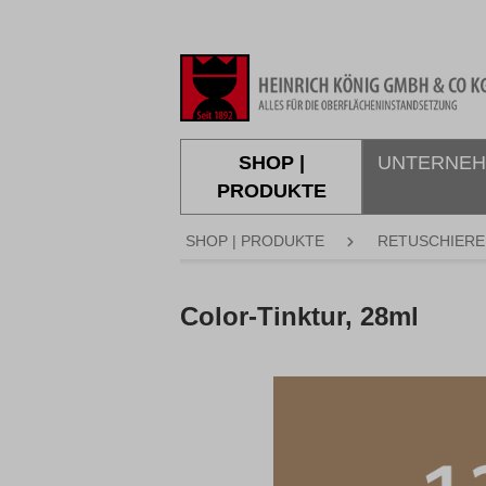
springen
Zur Hauptnavigation springen
SHOP |
UNTERNE
PRODUKTE
SHOP | PRODUKTE
RETUSCHIERE
Color-Tinktur, 28ml
Bildergalerie überspringen