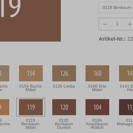
Produkt An
Artikel-Nr.:
22
iche
0154 Buche
0126 Limba
0160 Erle
0141 E
ur
Mittel
Mittel
Hel
9
0119
0120
0104
011
ärche
Birnbaum
Birnbaum
Kirschbaum
Mahagon
Mittel
Dunkel
Rötlich