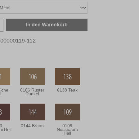
zahl: Gib den gewünschten Wert ein oder b
In den Warenkorb
00000119-112
iche
0106 Rüster
0138 Teak
l
Dunkel
3
0144 Braun
0109
i Hell
Nussbaum
Hell