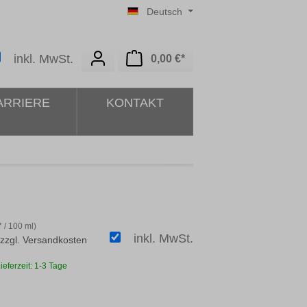
Deutsch
Warenkorb enthält 0 Posit
inkl. MwSt.
0,00 €*
ARRIERE
KONTAKT
* / 100 ml)
inkl. MwSt.
 zzgl. Versandkosten
ieferzeit: 1-3 Tage
ählen