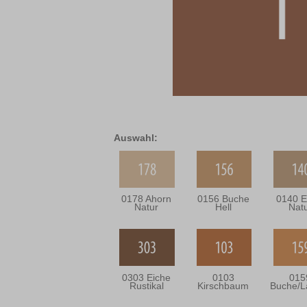
Auswahl:
0178 Ahorn
0156 Buche
0140 E
Natur
Hell
Nat
0303 Eiche
0103
015
Rustikal
Kirschbaum
Buche/L