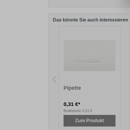
Das könnte Sie auch interessieren
Produktgalerie überspringen
schbrett
Pipette
,72 €*
0,31 €*
topreis:
11,72 €
Bruttopreis:
0,31 €
Zum Produkt
Zum Produkt