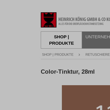
springen
Zur Hauptnavigation springen
SHOP |
UNTERNE
PRODUKTE
SHOP | PRODUKTE
RETUSCHIERE
Color-Tinktur, 28ml
Bildergalerie überspringen