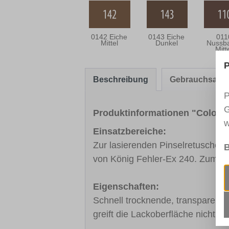
0142 Eiche
0143 Eiche
011
Mittel
Dunkel
Nussb
Mitt
P
Beschreibung
Gebrauchsanw
P
G
Produktinformationen "Color-T
w
Einsatzbereiche:
Zur lasierenden Pinselretusche 
B
von König Fehler-Ex 240. Zum Ei
Eigenschaften:
Schnell trocknende, transparente L
greift die Lackoberfläche nicht a