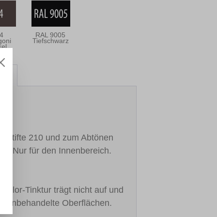
4
RAL 9005
oni
Tiefschwarz
el
att
r-Stifte 210 und zum Abtönen
2. Nur für den Innenbereich.
Color-Tinktur trägt nicht auf und
 für unbehandelte Oberflächen.