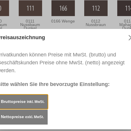
0
0111
0166 Wenge
0112
011
aum
Nussbaum
Nussbraun
Mahag
el
Dunkel
Dunk
reisauszeichnung
eisung
Technisches Merkblatt
Sicherheitsdatenbl
rivatkunden können Preise mit MwSt. (brutto) und
eschäftskunden Preise ohne MwSt. (netto) angezeigt
inktur, 28ml"
erden.
von feinsten Maserungen. Zum Nachfüllen der König Colo
itte wählen Sie Ihre bevorzugte Einstellung:
nfärben von König Rex-Lith Transparent 151 und Holz 15
Bruttopreise
inkl. MwSt.
asur. Haftet auf allen sauberen, fettfreien Oberflächen. 
Nettopreise
exkl. MwSt.
n. Farbauftrag ist wisch- und wasserfest. Nicht geeignet