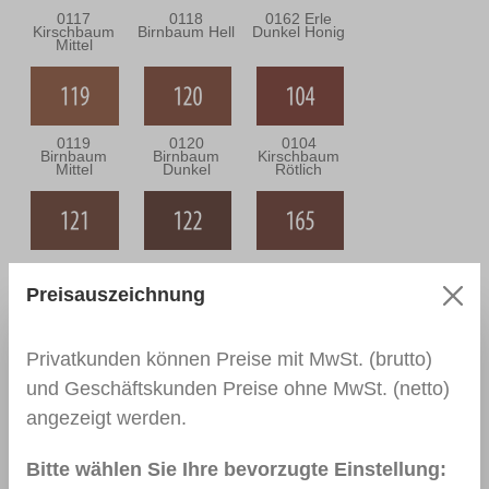
0117
0118
0162 Erle
Kirschbaum
Birnbaum Hell
Dunkel Honig
Mittel
0119
0120
0104
Birnbaum
Birnbaum
Kirschbaum
Mittel
Dunkel
Rötlich
0121 Macoré
0122 Macoré
0165
Hell
Dunkel
Palisander Hell
Preisauszeichnung
Privatkunden können Preise mit MwSt. (brutto)
und Geschäftskunden Preise ohne MwSt. (netto)
0138 Teak
0303 Eiche
0142 Eiche
Rustikal
Mittel
angezeigt werden.
Bitte wählen Sie Ihre bevorzugte Einstellung: