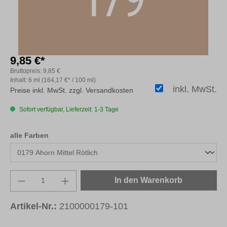
9,85 €*
Bruttopreis:
9,85 €
Inhalt:
6 ml
(164,17 €* / 100 ml)
inkl. MwSt.
Preise inkl. MwSt. zzgl. Versandkosten
Sofort verfügbar, Lieferzeit: 1-3 Tage
auswählen
alle Farben
Produkt Anzahl: Gib den gewünschten Wert e
In den Warenkorb
Artikel-Nr.:
2100000179-101