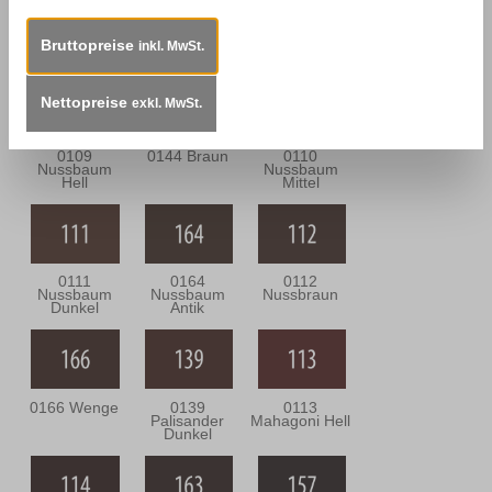
0302 Eiche
0143 Eiche
0301 Eiche
Bräunlich
Dunkel
Grünlich
Bruttopreise
inkl. MwSt.
Nettopreise
exkl. MwSt.
0109
0144 Braun
0110
Nussbaum
Nussbaum
Hell
Mittel
0111
0164
0112
Nussbaum
Nussbaum
Nussbraun
Dunkel
Antik
0166 Wenge
0139
0113
Palisander
Mahagoni Hell
Dunkel