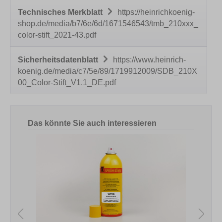
Technisches Merkblatt
https://heinrichkoenig-
shop.de/media/b7/6e/6d/1671546543/tmb_210xxx_
color-stift_2021-43.pdf
Sicherheitsdatenblatt
https://www.heinrich-
koenig.de/media/c7/5e/89/1719912009/SDB_210X
00_Color-Stift_V1.1_DE.pdf
Produktgalerie überspringen
Das könnte Sie auch interessieren