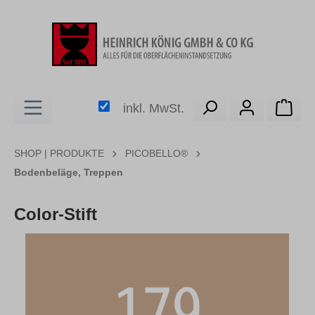
alt springen
Ware
inkl. MwSt.
SHOP | PRODUKTE
PICOBELLO®
Bodenbeläge, Treppen
Color-Stift
Bildergalerie überspringen