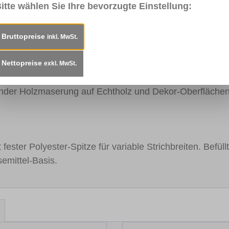
itte wählen Sie Ihre bevorzugte Einstellung:
eisung
Technisches Merkblatt
Sicherheitsdatenbl
Bruttopreise
inkl. MwSt.
ift"
Nettopreise
exkl. MwSt.
ender Holzmaserung auf Echtholz und Dekor-Oberfläche
t fester Polyester-Spitze für variable Strichbreiten. Befüll
semittel-Basis.