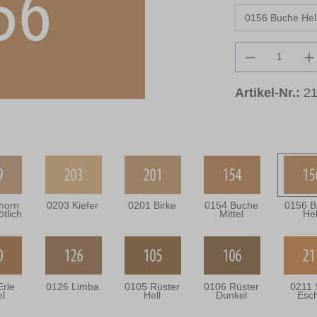
Produkt An
Artikel-Nr.:
2
horn
0203 Kiefer
0201 Birke
0154 Buche
0156 B
ötlich
Mittel
Hel
Erle
0126 Limba
0105 Rüster
0106 Rüster
0211 
el
Hell
Dunkel
Esc