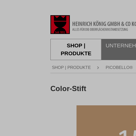
springen
Zur Hauptnavigation springen
SHOP |
UNTERNE
PRODUKTE
SHOP | PRODUKTE
PICOBELLO®
Color-Stift
Bildergalerie überspringen