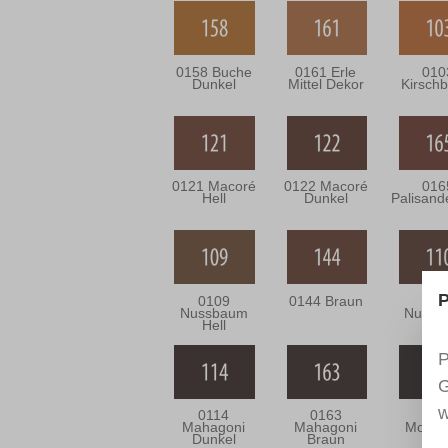
0158 Buche
0161 Erle
010
Dunkel
Mittel Dekor
Kirsch
0121 Macoré
0122 Macoré
016
Hell
Dunkel
Palisande
P
0109
0144 Braun
011
Nussbaum
Nussb
Hell
Mitt
P
G
w
0114
0163
015
Mahagoni
Mahagoni
Moore
Dunkel
Braun