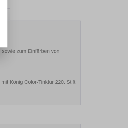
att
n sowie zum Einfärben von
t mit König Color-Tinktur 220. Stift