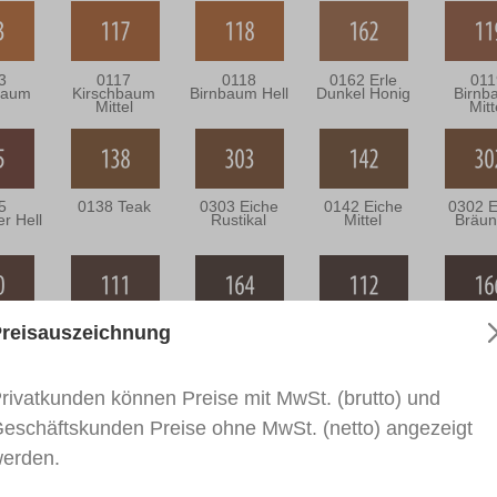
3
0117
0118
0162 Erle
011
baum
Kirschbaum
Birnbaum Hell
Dunkel Honig
Birnb
Mittel
Mitt
5
0138 Teak
0303 Eiche
0142 Eiche
0302 E
r Hell
Rustikal
Mittel
Bräun
reisauszeichnung
0
0111
0164
0112
0166 W
aum
Nussbaum
Nussbaum
Nussbraun
el
Dunkel
Antik
rivatkunden können Preise mit MwSt. (brutto) und
eschäftskunden Preise ohne MwSt. (netto) angezeigt
erden.
7
RAL 9005
iche
Tiefschwarz