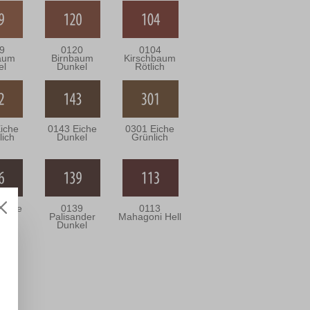
9
0120
0104
aum
Birnbaum
Kirschbaum
el
Dunkel
Rötlich
iche
0143 Eiche
0301 Eiche
lich
Dunkel
Grünlich
enge
0139
0113
Palisander
Mahagoni Hell
Dunkel