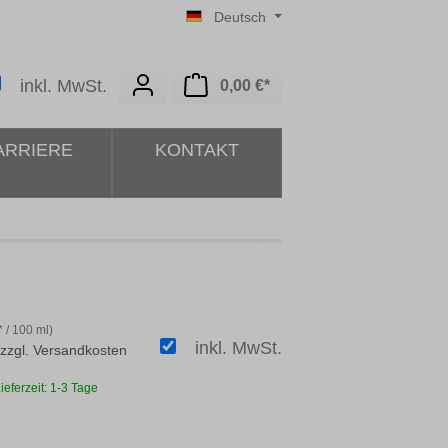
Deutsch
Warenkorb enthält 0 Posit
inkl. MwSt.
0,00 €*
ARRIERE
KONTAKT
 / 100 ml)
inkl. MwSt.
 zzgl. Versandkosten
ieferzeit: 1-3 Tage
ählen