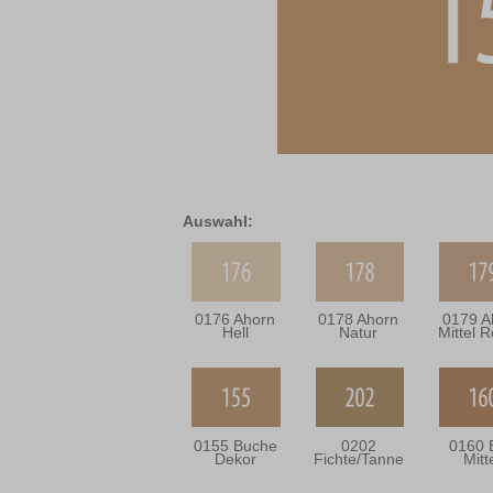
Auswahl:
0176 Ahorn
0178 Ahorn
0179 A
Hell
Natur
Mittel R
0155 Buche
0202
0160 
Dekor
Fichte/Tanne
Mitt