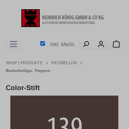
alt springen
Ware
inkl. MwSt.
SHOP | PRODUKTE
PICOBELLO®
Bodenbeläge, Treppen
Color-Stift
Bildergalerie überspringen