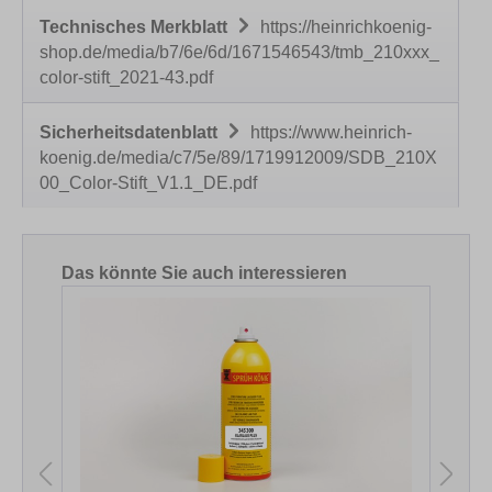
Technisches Merkblatt
https://heinrichkoenig-
shop.de/media/b7/6e/6d/1671546543/tmb_210xxx_
color-stift_2021-43.pdf
Sicherheitsdatenblatt
https://www.heinrich-
koenig.de/media/c7/5e/89/1719912009/SDB_210X
00_Color-Stift_V1.1_DE.pdf
Produktgalerie überspringen
Das könnte Sie auch interessieren