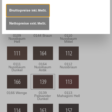
0302 Eiche
0143 Eiche
0301 Eiche
Bräunlich
Dunkel
Grünlich
Bruttopreise
inkl. MwSt.
Nettopreise
exkl. MwSt.
0109
0144 Braun
0110
Nussbaum
Nussbaum
Hell
Mittel
0111
0164
0112
Nussbaum
Nussbaum
Nussbraun
Dunkel
Antik
0166 Wenge
0139
0113
Palisander
Mahagoni Hell
Dunkel