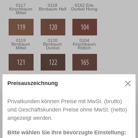
0117
0118
0162 Erle
Kirschbaum
Birnbaum Hell
Dunkel Honig
Mittel
0119
0120
0104
Birnbaum
Birnbaum
Kirschbaum
Mittel
Dunkel
Rötlich
0121 Macoré
0122 Macoré
0165
Hell
Dunkel
Palisander Hell
Preisauszeichnung
Privatkunden können Preise mit MwSt. (brutto)
und Geschäftskunden Preise ohne MwSt. (netto)
0138 Teak
0303 Eiche
0142 Eiche
Rustikal
Mittel
angezeigt werden.
Bitte wählen Sie Ihre bevorzugte Einstellung: