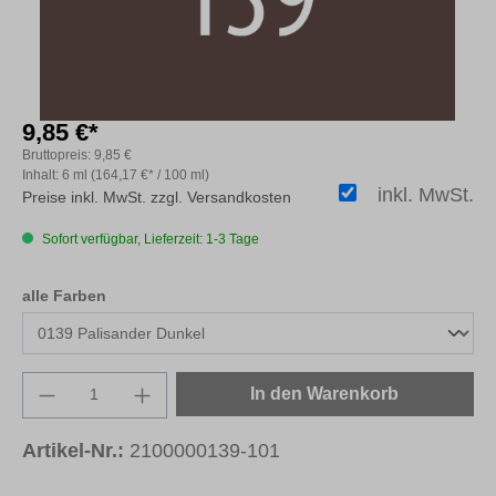
9,85 €*
Bruttopreis:
9,85 €
Inhalt:
6 ml
(164,17 €* / 100 ml)
inkl. MwSt.
Preise inkl. MwSt. zzgl. Versandkosten
Sofort verfügbar, Lieferzeit: 1-3 Tage
auswählen
alle Farben
Produkt Anzahl: Gib den gewünschten Wert e
In den Warenkorb
Artikel-Nr.:
2100000139-101