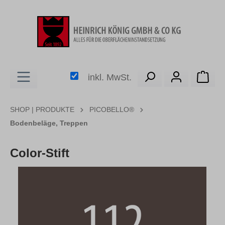
alt springen
Ware
inkl. MwSt.
SHOP | PRODUKTE
PICOBELLO®
Bodenbeläge, Treppen
Color-Stift
Bildergalerie überspringen