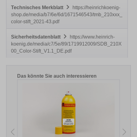
Technisches Merkblatt
https://heinrichkoenig-
shop.de/media/b7/6e/6d/1671546543/tmb_210xxx_
color-stift_2021-43.pdf
Sicherheitsdatenblatt
https://www.heinrich-
koenig.de/media/c7/5e/89/1719912009/SDB_210X
00_Color-Stift_V1.1_DE.pdf
Produktgalerie überspringen
Das könnte Sie auch interessieren