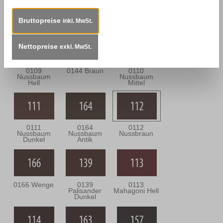
0302 Eiche
0143 Eiche
0301 Eiche
Bräunlich
Dunkel
Grünlich
Bruttopreise
inkl. MwSt.
Nettopreise
exkl. MwSt.
0109
0144 Braun
0110
Nussbaum
Nussbaum
Hell
Mittel
0111
0164
0112
Nussbaum
Nussbaum
Nussbraun
Dunkel
Antik
0166 Wenge
0139
0113
Palisander
Mahagoni Hell
Dunkel