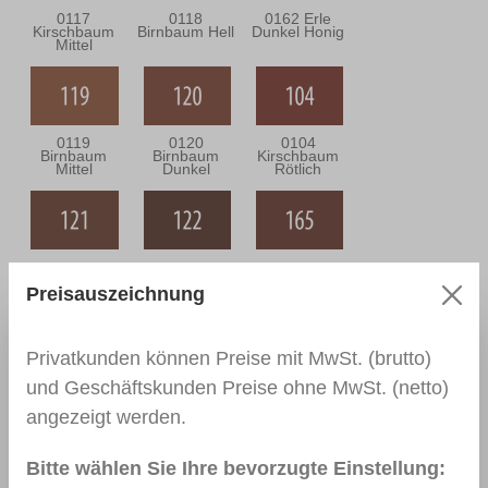
0117
0118
0162 Erle
Kirschbaum
Birnbaum Hell
Dunkel Honig
Mittel
0119
0120
0104
Birnbaum
Birnbaum
Kirschbaum
Mittel
Dunkel
Rötlich
0121 Macoré
0122 Macoré
0165
Hell
Dunkel
Palisander Hell
Preisauszeichnung
Privatkunden können Preise mit MwSt. (brutto)
und Geschäftskunden Preise ohne MwSt. (netto)
0138 Teak
0303 Eiche
0142 Eiche
Rustikal
Mittel
angezeigt werden.
Bitte wählen Sie Ihre bevorzugte Einstellung: