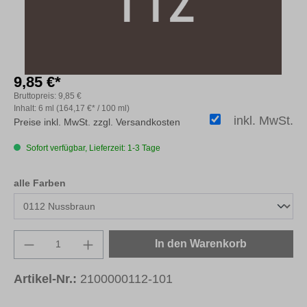
9,85 €*
Bruttopreis:
9,85 €
Inhalt:
6 ml
(164,17 €* / 100 ml)
inkl. MwSt.
Preise inkl. MwSt. zzgl. Versandkosten
Sofort verfügbar, Lieferzeit: 1-3 Tage
auswählen
alle Farben
Produkt Anzahl: Gib den gewünschten Wert e
In den Warenkorb
Artikel-Nr.:
2100000112-101