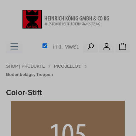
alt springen
Ware
inkl. MwSt.
SHOP | PRODUKTE
PICOBELLO®
Bodenbeläge, Treppen
Color-Stift
Bildergalerie überspringen