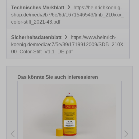
Technisches Merkblatt
https://heinrichkoenig-
shop.de/media/b7/6e/6d/1671546543/tmb_210xxx_
color-stift_2021-43.pdf
Sicherheitsdatenblatt
https://www.heinrich-
koenig.de/media/c7/5e/89/1719912009/SDB_210X
00_Color-Stift_V1.1_DE.pdf
Produktgalerie überspringen
Das könnte Sie auch interessieren