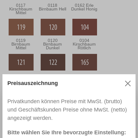
0117
0118
0162 Erle
Kirschbaum
Birnbaum Hell
Dunkel Honig
Mittel
0119
0120
0104
Birnbaum
Birnbaum
Kirschbaum
Mittel
Dunkel
Rötlich
0121 Macoré
0122 Macoré
0165
Hell
Dunkel
Palisander Hell
Preisauszeichnung
Privatkunden können Preise mit MwSt. (brutto)
und Geschäftskunden Preise ohne MwSt. (netto)
0138 Teak
0303 Eiche
0142 Eiche
Rustikal
Mittel
angezeigt werden.
Bitte wählen Sie Ihre bevorzugte Einstellung: