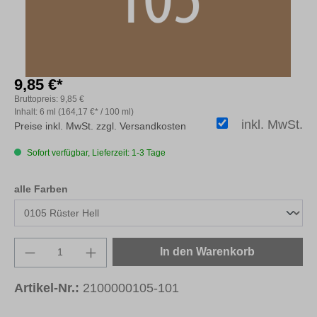
9,85 €*
Bruttopreis:
9,85 €
Inhalt:
6 ml
(164,17 €* / 100 ml)
inkl. MwSt.
Preise inkl. MwSt. zzgl. Versandkosten
Sofort verfügbar, Lieferzeit: 1-3 Tage
auswählen
alle Farben
Produkt Anzahl: Gib den gewünschten Wert e
In den Warenkorb
Artikel-Nr.:
2100000105-101