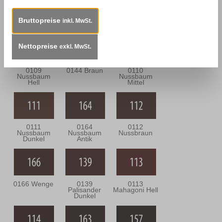
0302 Eiche
0143 Eiche
0301 Eiche
Bräunlich
Dunkel
Grünlich
Bruttopreise
inkl. MwSt.
Nettopreise
exkl. MwSt.
0109
0144 Braun
0110
Nussbaum
Nussbaum
Hell
Mittel
0111
0164
0112
Nussbaum
Nussbaum
Nussbraun
Dunkel
Antik
0166 Wenge
0139
0113
Palisander
Mahagoni Hell
Dunkel